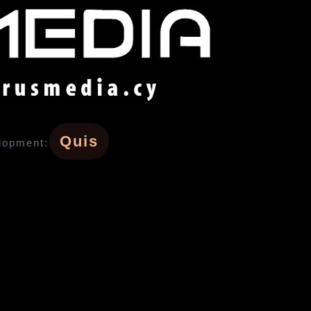
Quis
lopment: