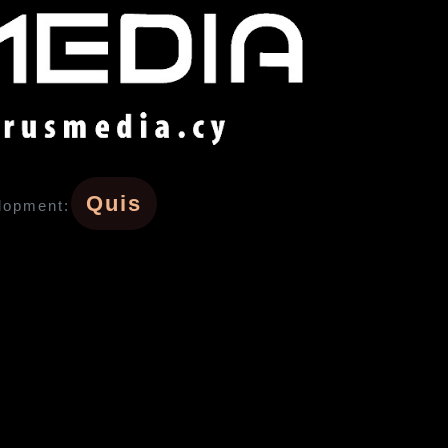
Quis
lopment: